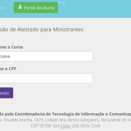
/*
*/
person
sco
Portal do Aluno
são de Atestado para Ministrantes
one o Curso
cione
me o CPF
mitir
o pela Coordenadoria de Tecnologia de Informação e Comunicaçã
v. Osvaldo Aranha, 1479, Cidade Alta, Bento Gonçalves, Rio Grande do S
CEP 95700-324
Fone:
(54) 3055-7248